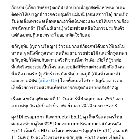
ก้องภพ (เกี๊ยก วัทธิกร) ตกที่นั่งลำบากเมื่อถูกยัดข้อหาขนยาเสพ
ติดทำให้เขาถูกตำรวจควบคุมตัว แม่มณี (อ๋อม สกาวใจ) ยอมเปิด
รับพ่อเลี้ยงทรงพลเพื่อหลอกเอาทั้งเงินทองและขอให้เขาช่วยก้อง
ภพ ฉัตรเกล้า (ไมกี้ ปณิธาน) พร้อมช่วยเหลือในการประกันตัว
แต่ก้องภพปฏิเสธเพราะไม่อยากผิดใจกับแม่
ขวัญฤทัย (ญดา นริลญา) ว้าวุ่นมากแต่ก้องภพได้บอกให้เธอไป
หาคน ๆ หนึ่งที่กรุงเทพฯ คนที่จะสามารถช่วยได้ และที่กรุงเทพฯ
ขวัญฤทัยก็ได้พบกับความจริงที่ชวนอึ้งกว่าเดิม เมื่อได้รู้ว่าพ่อ
ที่แท้จริงของเธอเป็นใคร และเธอยังมีพี่ชายต่างแม่อีกถึง 3 คน
นั่นคือ ภาครัช (จูเนียร์ กาจบัณฑิต) ภาคภูมิ (เฟิสท์ เอกพงศ์)
และ ภาคพิพัช (
แม็ค ปวิช
) โดยทั้งหมดได้รับขวัญน้องสาวคน
เล็กด้วยการรวมตัวกันเพื่อทำภารกิจสุดอันตรายครั้งสำคัญ
เรื่องย่อ ขวัญฤทัย ตอนที่ 11 วันเสาร์ที่ 4 พฤษภาคม 2567 ออก
อากาศทุกวัน ศุกร์-เสาร์-อาทิตย์ เวลา 20.20 น. ทางช่อง 3
ดู>! Dhevaprom: Kwanruetai Ep.11 ดู เต็มเรื่อง ละครไทย
ตอนสุดท้าย ดูไทยทีวี!! Dhevaprom: Kwanruetai ย้อนหลัง
Ep.11 เต็มเรื่อง HD ดวงใจเทวพรหม ขวัญฤทัย (Ep.11) ดู ตอนที่
11 วันที่ ดู!!> ดวงใจเทวพรหม ขวัญฤทัย Ep.11 ละคร เรื่องเต็ม