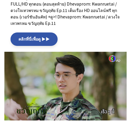
FULL/HD ทุกตอน (ตอนสุดท้าย) Dhevaprom: Kwanruetai /
ดวงใจเทวพรหม ขวัญฤทัย Ep.11 เต็มเรื่อง HD ออนไลน์ฟรี ทุก
ตอน (เวอร์ชันอันคัท) +ดู>! Dhevaprom: Kwanruetai / ดวงใจ
เทวพรหม ขวัญฤทัย Ep.11
คลิกที่นี่เพื่อดู ▶▶